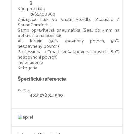
B
Kód produktu
3581400000
Znižujúca hluk vo vnútri vozidla (Acoustic /
SoundComfort...)
Samo opraviteľná pneumatika (Seal do 5mm na
behúni nie na bočnici)
All Terrain (50% spevnený povrch, 50%
nespevnený povrch)
Professional offroad (20% spevnení povrch, 80%
nespevnení povrch)
Iné značenie
Kategoria
Špecifické referencie
ean13
4019238014990