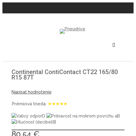
Continental ContiContact CT22 165/80
R15 87T
Napísať hodnotenie
Prémiová trieda:
★★★★★
D
B
B
80,54 €