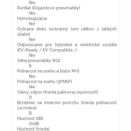
Nie
Runflat (Dojazdové pneumatiky)
Nie
Homologizácia
Nie
Ochrana disku (ochranný lem ráfikov z ľahkých
zliatin)
Nie
Odporúčanie pre hybridné a elektrické vozidlá
(EV-Ready / EV Compatible...)
Nie
Váha pneumatiky (KG)
8
Priľnavosť na snehu a blate M+S
Nie
Priľnavosť na snehu (3PMSF)
Nie
Valivý odpor (trieda palivovej úspornosti)
D
Brzdenie na mokrom povrchu (trieda priľnavosti
za mokra)
B
Hlučnosť (dB)
70dB
Hlučnosť (trieda)