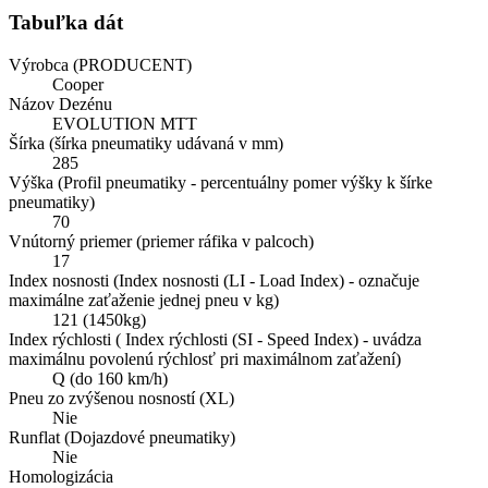
Tabuľka dát
Výrobca (PRODUCENT)
Cooper
Názov Dezénu
EVOLUTION MTT
Šírka (šírka pneumatiky udávaná v mm)
285
Výška (Profil pneumatiky - percentuálny pomer výšky k šírke
pneumatiky)
70
Vnútorný priemer (priemer ráfika v palcoch)
17
Index nosnosti (Index nosnosti (LI - Load Index) - označuje
maximálne zaťaženie jednej pneu v kg)
121 (1450kg)
Index rýchlosti ( Index rýchlosti (SI - Speed Index) - uvádza
maximálnu povolenú rýchlosť pri maximálnom zaťažení)
Q (do 160 km/h)
Pneu zo zvýšenou nosností (XL)
Nie
Runflat (Dojazdové pneumatiky)
Nie
Homologizácia