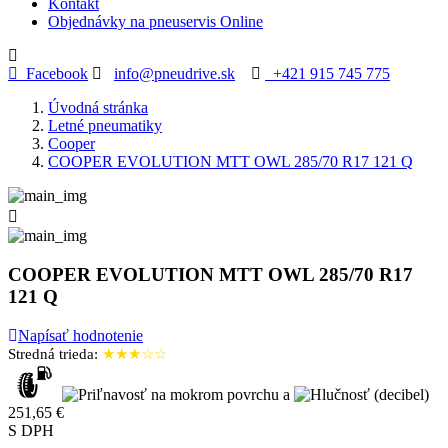
Kontakt
Objednávky na pneuservis Online
Facebook
info@pneudrive.sk
+421 915 745 775
Úvodná stránka
Letné pneumatiky
Cooper
COOPER EVOLUTION MTT OWL 285/70 R17 121 Q

COOPER EVOLUTION MTT OWL 285/70 R17
121 Q
Napísať hodnotenie
Stredná trieda:
★★★☆☆
251,65 €
S DPH