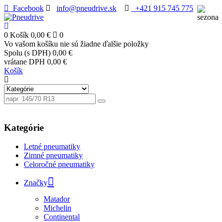
Facebook
info@pneudrive.sk
+421 915 745 775
0
Košík
0,00 €
0
Vo vašom košíku nie sú žiadne ďalšie položky
Spolu (s DPH)
0,00 €
vrátane DPH
0,00 €
Košík
Kategórie
Letné pneumatiky
Zimné pneumatiky
Celoročné pneumatiky
Značky
Matador
Michelin
Continental