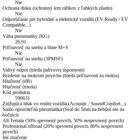
Nie
Ochrana disku (ochranný lem ráfikov z ľahkých zliatin)
Nie
Odporúčanie pre hybridné a elektrické vozidlá (EV-Ready / EV
Compatible...)
Nie
Váha pneumatiky (KG)
26,91
Priľnavosť na snehu a blate M+S
Nie
Priľnavosť na snehu (3PMSF)
Nie
Valivý odpor (trieda palivovej úspornosti)
Brzdenie na mokrom povrchu (trieda priľnavosti za mokra)
Hlučnosť (dB)
Hlučnosť (trieda)
Kód produktu
590631
Znižujúca hluk vo vnútri vozidla (Acoustic / SoundComfort...)
Samo opraviteľná pneumatika (Seal do 5mm na behúni nie na
bočnici)
All Terrain (50% spevnený povrch, 50% nespevnený povrch)
Professional offroad (20% spevnení povrch, 80% nespevnení
povrch)
Iné značenie