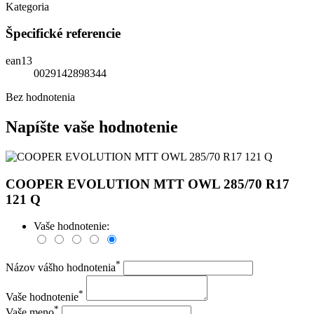
Kategoria
Špecifické referencie
ean13
0029142898344
Bez hodnotenia
Napíšte vaše hodnotenie
COOPER EVOLUTION MTT OWL 285/70 R17
121 Q
Vaše hodnotenie:
*
Názov vášho hodnotenia
*
Vaše hodnotenie
*
Vaše meno