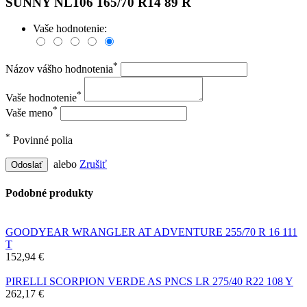
SUNNY NL106 165/70 R14 89 R
Vaše hodnotenie:
*
Názov vášho hodnotenia
*
Vaše hodnotenie
*
Vaše meno
*
Povinné polia
alebo
Zrušiť
Odoslať
Podobné produkty
GOODYEAR WRANGLER AT ADVENTURE 255/70 R 16 111
T
152,94 €
PIRELLI SCORPION VERDE AS PNCS LR 275/40 R22 108 Y
262,17 €