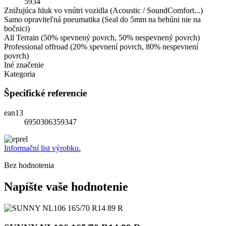
5934
Znižujúca hluk vo vnútri vozidla (Acoustic / SoundComfort...)
Samo opraviteľná pneumatika (Seal do 5mm na behúni nie na
bočnici)
All Terrain (50% spevnený povrch, 50% nespevnený povrch)
Professional offroad (20% spevnení povrch, 80% nespevnení
povrch)
Iné značenie
Kategoria
Špecifické referencie
ean13
6950306359347
Informační list výrobku.
Bez hodnotenia
Napíšte vaše hodnotenie