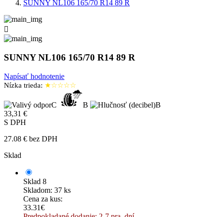
SUNNY NL106 165/70 R14 89 R

SUNNY NL106 165/70 R14 89 R
Napísať hodnotenie
Nízka trieda:
★☆☆☆☆
C
B
B
33,31 €
S DPH
27.08 € bez DPH
Sklad
Sklad 8
Skladom: 37 ks
Cena za kus:
33.31€
Predpokladané dodanie: 2-7 pra. dní.