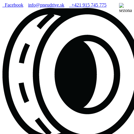
Facebook
info@pneudrive.sk
+421 915 745 775