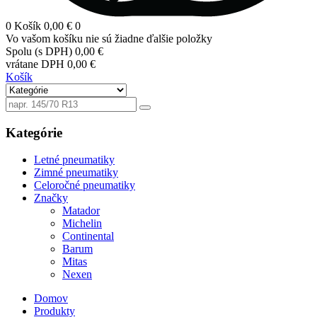
0
Košík
0,00 €
0
Vo vašom košíku nie sú žiadne ďalšie položky
Spolu (s DPH)
0,00 €
vrátane DPH
0,00 €
Košík
Kategórie
Letné pneumatiky
Zimné pneumatiky
Celoročné pneumatiky
Značky
Matador
Michelin
Continental
Barum
Mitas
Nexen
Domov
Produkty