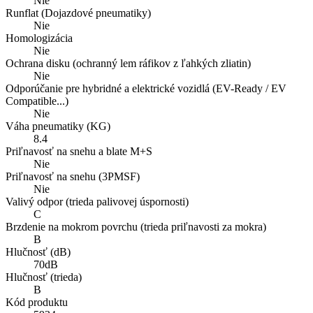
Nie
Runflat (Dojazdové pneumatiky)
Nie
Homologizácia
Nie
Ochrana disku (ochranný lem ráfikov z ľahkých zliatin)
Nie
Odporúčanie pre hybridné a elektrické vozidlá (EV-Ready / EV
Compatible...)
Nie
Váha pneumatiky (KG)
8.4
Priľnavosť na snehu a blate M+S
Nie
Priľnavosť na snehu (3PMSF)
Nie
Valivý odpor (trieda palivovej úspornosti)
C
Brzdenie na mokrom povrchu (trieda priľnavosti za mokra)
B
Hlučnosť (dB)
70dB
Hlučnosť (trieda)
B
Kód produktu