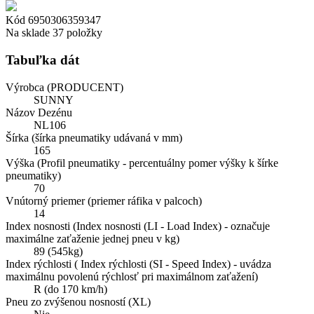
Kód
6950306359347
Na sklade
37 položky
Tabuľka dát
Výrobca (PRODUCENT)
SUNNY
Názov Dezénu
NL106
Šírka (šírka pneumatiky udávaná v mm)
165
Výška (Profil pneumatiky - percentuálny pomer výšky k šírke
pneumatiky)
70
Vnútorný priemer (priemer ráfika v palcoch)
14
Index nosnosti (Index nosnosti (LI - Load Index) - označuje
maximálne zaťaženie jednej pneu v kg)
89 (545kg)
Index rýchlosti ( Index rýchlosti (SI - Speed Index) - uvádza
maximálnu povolenú rýchlosť pri maximálnom zaťažení)
R (do 170 km/h)
Pneu zo zvýšenou nosností (XL)