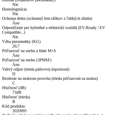
Nie
Homologizácia
Nie
Ochrana disku (ochranný lem ráfikov z ľahkých zliatin)
Áno
Odporúčanie pre hybridné a elektrické vozidlá (EV-Ready / EV
Compatible...)
Nie
Váha pneumatiky (KG)
20,7
Priľnavosť na snehu a blate M+S
Áno
Priľnavosť na snehu (3PMSF)
Áno
Valivý odpor (trieda palivovej úspornosti)
D
Brzdenie na mokrom povrchu (trieda priľnavosti za mokra)
C
Hlučnosť (dB)
73dB
Hlučnosť (trieda)
B
Kód produktu
2020995