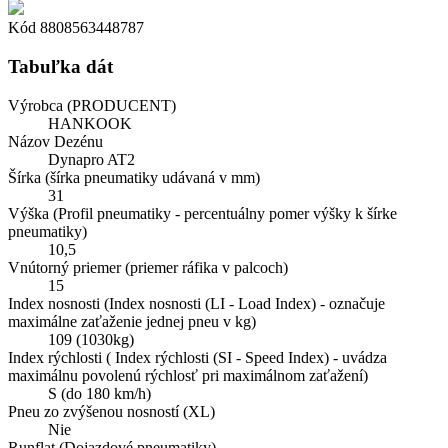
Kód
8808563448787
Tabuľka dát
Výrobca (PRODUCENT)
HANKOOK
Názov Dezénu
Dynapro AT2
Šírka (šírka pneumatiky udávaná v mm)
31
Výška (Profil pneumatiky - percentuálny pomer výšky k šírke
pneumatiky)
10,5
Vnútorný priemer (priemer ráfika v palcoch)
15
Index nosnosti (Index nosnosti (LI - Load Index) - označuje
maximálne zaťaženie jednej pneu v kg)
109 (1030kg)
Index rýchlosti ( Index rýchlosti (SI - Speed Index) - uvádza
maximálnu povolenú rýchlosť pri maximálnom zaťažení)
S (do 180 km/h)
Pneu zo zvýšenou nosností (XL)
Nie
Runflat (Dojazdové pneumatiky)