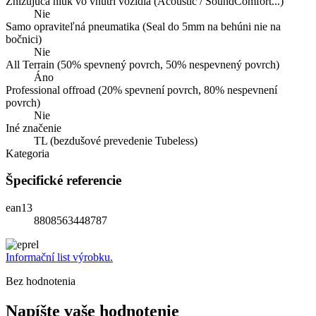
Znižujúca hluk vo vnútri vozidla (Acoustic / SoundComfort...)
Nie
Samo opraviteľná pneumatika (Seal do 5mm na behúni nie na
bočnici)
Nie
All Terrain (50% spevnený povrch, 50% nespevnený povrch)
Áno
Professional offroad (20% spevnení povrch, 80% nespevnení
povrch)
Nie
Iné značenie
TL (bezdušové prevedenie Tubeless)
Kategoria
Špecifické referencie
ean13
8808563448787
Informační list výrobku.
Bez hodnotenia
Napíšte vaše hodnotenie