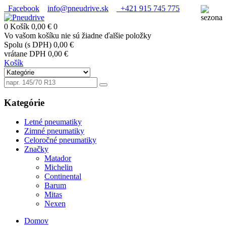
Facebook
info@pneudrive.sk
+421 915 745 775
0
Košík
0,00 €
0
Vo vašom košíku nie sú žiadne ďalšie položky
Spolu (s DPH)
0,00 €
vrátane DPH
0,00 €
Košík
Kategórie
Letné pneumatiky
Zimné pneumatiky
Celoročné pneumatiky
Značky
Matador
Michelin
Continental
Barum
Mitas
Nexen
Domov