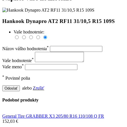
Hankook Dynapro AT2 RF11 31/10,5 R15 109S
Vaše hodnotenie:
*
Názov vášho hodnotenia
*
Vaše hodnotenie
*
Vaše meno
*
Povinné polia
alebo
Zrušiť
Odoslať
Podobné produkty
General Tire GRABBER X3 205/80 R16 110/108 Q FR
152,03 €