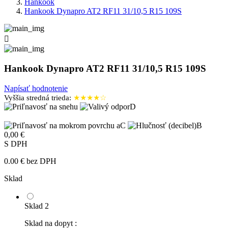
Hankook
Hankook Dynapro AT2 RF11 31/10,5 R15 109S

Hankook Dynapro AT2 RF11 31/10,5 R15 109S
Napísať hodnotenie
Vyššia stredná trieda:
★★★★☆
D
C
B
0,00 €
S DPH
0.00 € bez DPH
Sklad
Sklad 2
Sklad na dopyt :