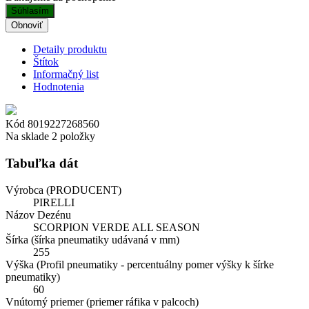
Súhlasím
Detaily produktu
Štítok
Informačný list
Hodnotenia
Kód
8019227268560
Na sklade
2 položky
Tabuľka dát
Výrobca (PRODUCENT)
PIRELLI
Názov Dezénu
SCORPION VERDE ALL SEASON
Šírka (šírka pneumatiky udávaná v mm)
255
Výška (Profil pneumatiky - percentuálny pomer výšky k šírke
pneumatiky)
60
Vnútorný priemer (priemer ráfika v palcoch)