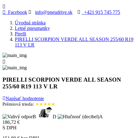
Facebook
info@pneudrive.sk
+421 915 745 775
Úvodná stránka
Letné pneumatiky
Pirelli
PIRELLI SCORPION VERDE ALL SEASON 255/60 R19
113 V LR

PIRELLI SCORPION VERDE ALL SEASON
255/60 R19 113 V LR
Napísať hodnotenie
Prémiová trieda:
★★★★★
B
D
A
186,72 €
S DPH