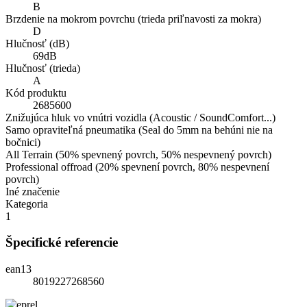
B
Brzdenie na mokrom povrchu (trieda priľnavosti za mokra)
D
Hlučnosť (dB)
69dB
Hlučnosť (trieda)
A
Kód produktu
2685600
Znižujúca hluk vo vnútri vozidla (Acoustic / SoundComfort...)
Samo opraviteľná pneumatika (Seal do 5mm na behúni nie na
bočnici)
All Terrain (50% spevnený povrch, 50% nespevnený povrch)
Professional offroad (20% spevnení povrch, 80% nespevnení
povrch)
Iné značenie
Kategoria
1
Špecifické referencie
ean13
8019227268560