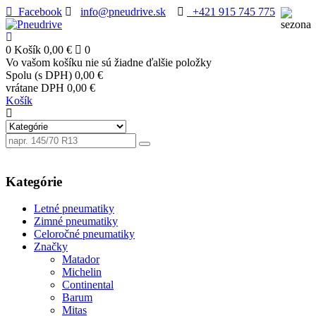
Facebook
info@pneudrive.sk
+421 915 745 775
0
Košík
0,00 €
0
Vo vašom košíku nie sú žiadne ďalšie položky
Spolu (s DPH)
0,00 €
vrátane DPH
0,00 €
Košík
Kategórie
Letné pneumatiky
Zimné pneumatiky
Celoročné pneumatiky
Značky
Matador
Michelin
Continental
Barum
Mitas