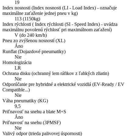
19
Index nosnosti (Index nosnosti (LI - Load Index) - označuje
maximálne zaťaženie jednej pneu v kg)
113 (1150kg)
Index rýchlosti ( Index rýchlosti (SI - Speed Index) - uvádza
maximálnu povolenú rýchlosť pri maximálnom zaťažení)
V (do 240 km/h)
Pneu zo zvýšenou nosností (XL)
Áno
Runflat (Dojazdové pneumatiky)
Nie
Homologizácia
LR
Ochrana disku (ochranný lem ráfikov z ľahkých zliatin)
Nie
Odporúčanie pre hybridné a elektrické vozidlá (EV-Ready / EV
Compatible...)
Nie
Váha pneumatiky (KG)
9,5
Priľnavosť na snehu a blate M+S
Áno
Priľnavosť na snehu (3PMSF)
Nie
Valivý odpor (trieda palivovej úspornosti)