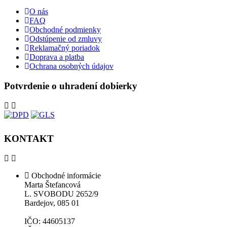
O nás
FAQ
Obchodné podmienky
Odstúpenie od zmluvy
Reklamačný poriadok
Doprava a platba
Ochrana osobných údajov
Potvrdenie o uhradení dobierky
KONTAKT
Obchodné informácie
Marta Štefancová
L. SVOBODU 2652/9
Bardejov, 085 01
IČO: 44605137