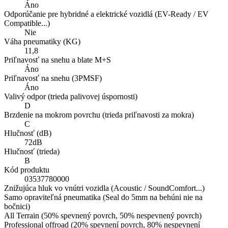
Áno
Odporúčanie pre hybridné a elektrické vozidlá (EV-Ready / EV
Compatible...)
Nie
Váha pneumatiky (KG)
11,8
Priľnavosť na snehu a blate M+S
Áno
Priľnavosť na snehu (3PMSF)
Áno
Valivý odpor (trieda palivovej úspornosti)
D
Brzdenie na mokrom povrchu (trieda priľnavosti za mokra)
C
Hlučnosť (dB)
72dB
Hlučnosť (trieda)
B
Kód produktu
03537780000
Znižujúca hluk vo vnútri vozidla (Acoustic / SoundComfort...)
Samo opraviteľná pneumatika (Seal do 5mm na behúni nie na
bočnici)
All Terrain (50% spevnený povrch, 50% nespevnený povrch)
Professional offroad (20% spevnení povrch, 80% nespevnení