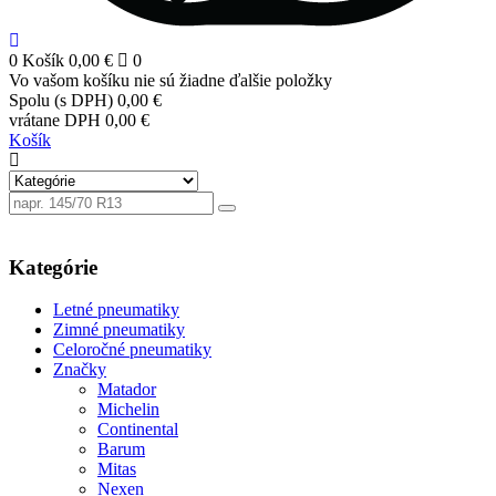
0
Košík
0,00 €
0
Vo vašom košíku nie sú žiadne ďalšie položky
Spolu (s DPH)
0,00 €
vrátane DPH
0,00 €
Košík
Kategórie
Letné pneumatiky
Zimné pneumatiky
Celoročné pneumatiky
Značky
Matador
Michelin
Continental
Barum
Mitas
Nexen