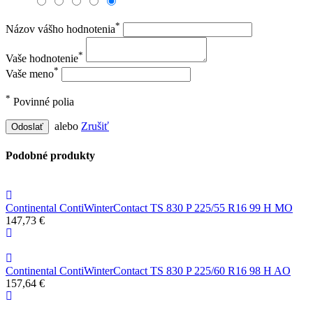
*
Názov vášho hodnotenia
*
Vaše hodnotenie
*
Vaše meno
*
Povinné polia
alebo
Zrušiť
Odoslať
Podobné produkty
Continental ContiWinterContact TS 830 P 225/55 R16 99 H MO
147,73 €
Continental ContiWinterContact TS 830 P 225/60 R16 98 H AO
157,64 €