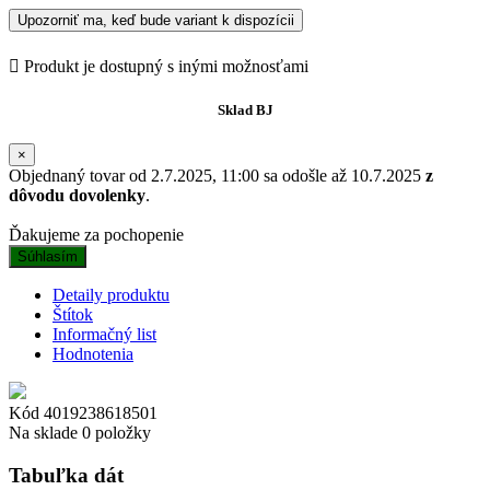
Upozorniť ma, keď bude variant k dispozícii

Produkt je dostupný s inými možnosťami
Sklad BJ
×
Objednaný tovar od 2.7.2025, 11:00 sa odošle až 10.7.2025
z
dôvodu dovolenky
.
Ďakujeme za pochopenie
Súhlasím
Detaily produktu
Štítok
Informačný list
Hodnotenia
Kód
4019238618501
Na sklade
0 položky
Tabuľka dát