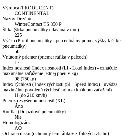
Výrobca (PRODUCENT)
CONTINENTAL
Názov Dezénu
WinterContact TS 850 P
Šírka (šírka pneumatiky udávaná v mm)
225
Výška (Profil pneumatiky - percentuálny pomer výšky k šírke
pneumatiky)
50
Vnútorný priemer (priemer ráfika v palcoch)
17
Index nosnosti (Index nosnosti (LI - Load Index) - označuje
maximálne zaťaženie jednej pneu v kg)
98 (750kg)
Index rýchlosti ( Index rýchlosti (SI - Speed Index) - uvádza
maximálnu povolenú rýchlosť pri maximálnom zaťažení)
H (do 210 km/h)
Pneu zo zvýšenou nosností (XL)
Áno
Runflat (Dojazdové pneumatiky)
Nie
Homologizácia
AO
Ochrana disku (ochranný lem ráfikov z ľahkých zliatin)