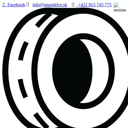
Facebook
info@pneudrive.sk
+421 915 745 775