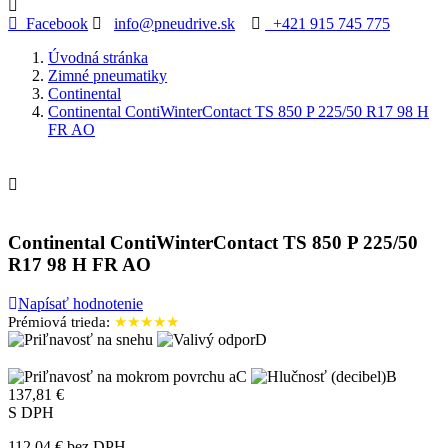
Facebook
info@pneudrive.sk
+421 915 745 775
Úvodná stránka
Zimné pneumatiky
Continental
Continental ContiWinterContact TS 850 P 225/50 R17 98 H
FR AO

Continental ContiWinterContact TS 850 P 225/50
R17 98 H FR AO
Napísať hodnotenie
Prémiová trieda:
★★★★★
D
C
B
137,81 €
S DPH
112.04 € bez DPH