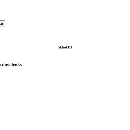
ii
Sklad BJ
u dovolenky
.