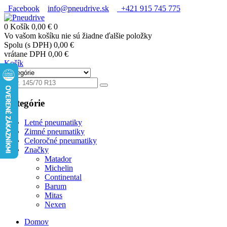
Facebook
info@pneudrive.sk
+421 915 745 775
0
Košík
0,00 €
0
Vo vašom košíku nie sú žiadne ďalšie položky
Spolu (s DPH)
0,00 €
vrátane DPH
0,00 €
Košík
Kategórie
Letné pneumatiky
Zimné pneumatiky
Celoročné pneumatiky
Značky
Matador
Michelin
Continental
Barum
Mitas
Nexen
Domov