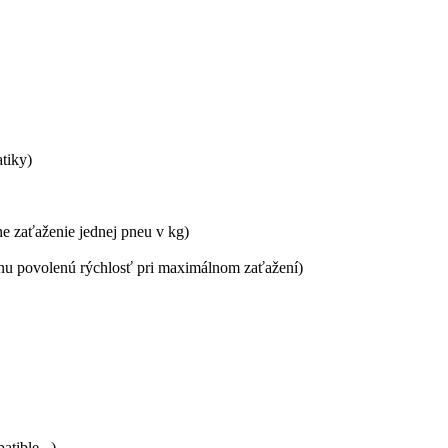
tiky)
ne zaťaženie jednej pneu v kg)
álnu povolenú rýchlosť pri maximálnom zaťažení)
tible...)