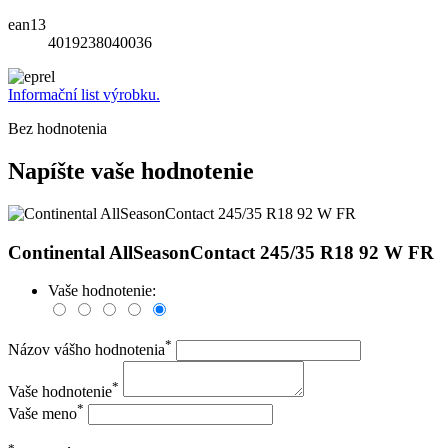
ean13
4019238040036
Informační list výrobku.
Bez hodnotenia
Napíšte vaše hodnotenie
Continental AllSeasonContact 245/35 R18 92 W FR
Vaše hodnotenie:
*
Názov vášho hodnotenia
*
Vaše hodnotenie
*
Vaše meno