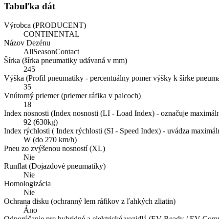
Tabuľka dát
Výrobca (PRODUCENT)
CONTINENTAL
Názov Dezénu
AllSeasonContact
Šírka (šírka pneumatiky udávaná v mm)
245
Výška (Profil pneumatiky - percentuálny pomer výšky k šírke pneuma
35
Vnútorný priemer (priemer ráfika v palcoch)
18
Index nosnosti (Index nosnosti (LI - Load Index) - označuje maximál
92 (630kg)
Index rýchlosti ( Index rýchlosti (SI - Speed Index) - uvádza maxim
W (do 270 km/h)
Pneu zo zvýšenou nosností (XL)
Nie
Runflat (Dojazdové pneumatiky)
Nie
Homologizácia
Nie
Ochrana disku (ochranný lem ráfikov z ľahkých zliatin)
Áno
Odporúčanie pre hybridné a elektrické vozidlá (EV-Ready / EV Compa