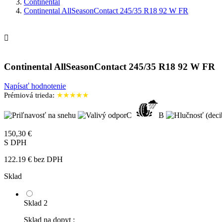
Continental
Continental AllSeasonContact 245/35 R18 92 W FR

Continental AllSeasonContact 245/35 R18 92 W FR
Napísať hodnotenie
Prémiová trieda:
★★★★★
C
B
150,30 €
S DPH
122.19 € bez DPH
Sklad
Sklad 2
Sklad na dopyt :