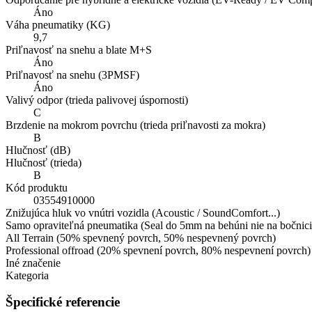
Áno
Váha pneumatiky (KG)
9,7
Priľnavosť na snehu a blate M+S
Áno
Priľnavosť na snehu (3PMSF)
Áno
Valivý odpor (trieda palivovej úspornosti)
C
Brzdenie na mokrom povrchu (trieda priľnavosti za mokra)
B
Hlučnosť (dB)
Hlučnosť (trieda)
B
Kód produktu
03554910000
Znižujúca hluk vo vnútri vozidla (Acoustic / SoundComfort...)
Samo opraviteľná pneumatika (Seal do 5mm na behúni nie na bočnici
All Terrain (50% spevnený povrch, 50% nespevnený povrch)
Professional offroad (20% spevnení povrch, 80% nespevnení povrch)
Iné značenie
Kategoria
Špecifické referencie