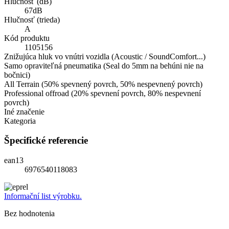
Hlučnosť (dB)
67dB
Hlučnosť (trieda)
A
Kód produktu
1105156
Znižujúca hluk vo vnútri vozidla (Acoustic / SoundComfort...)
Samo opraviteľná pneumatika (Seal do 5mm na behúni nie na
bočnici)
All Terrain (50% spevnený povrch, 50% nespevnený povrch)
Professional offroad (20% spevnení povrch, 80% nespevnení
povrch)
Iné značenie
Kategoria
Špecifické referencie
ean13
6976540118083
Informační list výrobku.
Bez hodnotenia