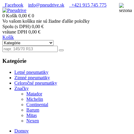
Facebook
info@pneudrive.sk
+421 915 745 775
0
Košík
0,00 €
0
Vo vašom košíku nie sú žiadne ďalšie položky
Spolu (s DPH)
0,00 €
vrátane DPH
0,00 €
Košík
Kategórie
Letné pneumatiky
Zimné pneumatiky
Celoročné pneumatiky
Značky
Matador
Michelin
Continental
Barum
Mitas
Nexen
Domov