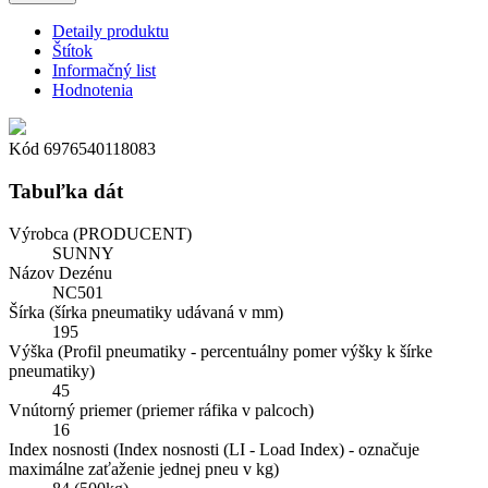
Detaily produktu
Štítok
Informačný list
Hodnotenia
Kód
6976540118083
Tabuľka dát
Výrobca (PRODUCENT)
SUNNY
Názov Dezénu
NC501
Šírka (šírka pneumatiky udávaná v mm)
195
Výška (Profil pneumatiky - percentuálny pomer výšky k šírke
pneumatiky)
45
Vnútorný priemer (priemer ráfika v palcoch)
16
Index nosnosti (Index nosnosti (LI - Load Index) - označuje
maximálne zaťaženie jednej pneu v kg)