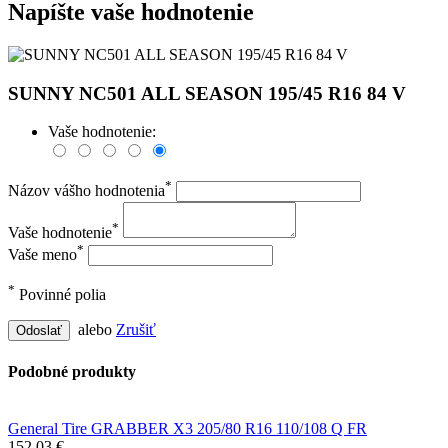
Napíšte vaše hodnotenie
SUNNY NC501 ALL SEASON 195/45 R16 84 V
Vaše hodnotenie:
*
Názov vášho hodnotenia
*
Vaše hodnotenie
*
Vaše meno
*
Povinné polia
alebo
Zrušiť
Odoslať
Podobné produkty
General Tire GRABBER X3 205/80 R16 110/108 Q FR
152,03 €