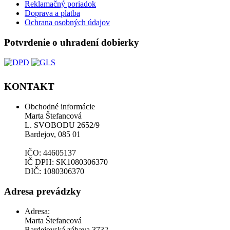
Reklamačný poriadok
Doprava a platba
Ochrana osobných údajov
Potvrdenie o uhradení dobierky
KONTAKT
Obchodné informácie
Marta Štefancová
L. SVOBODU 2652/9
Bardejov, 085 01
IČO: 44605137
IČ DPH: SK1080306370
DIČ: 1080306370
Adresa prevádzky
Adresa:
Marta Štefancová
Bardejovská zábava 3732