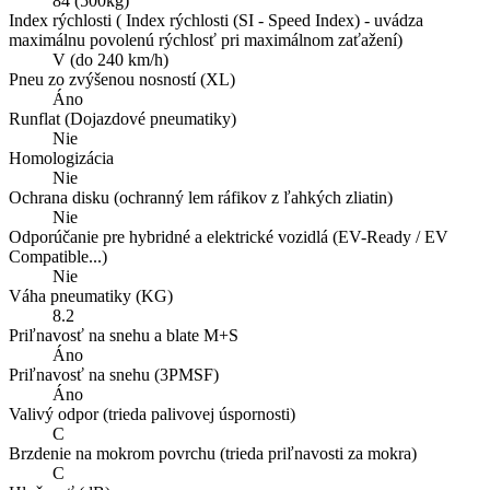
84 (500kg)
Index rýchlosti ( Index rýchlosti (SI - Speed Index) - uvádza
maximálnu povolenú rýchlosť pri maximálnom zaťažení)
V (do 240 km/h)
Pneu zo zvýšenou nosností (XL)
Áno
Runflat (Dojazdové pneumatiky)
Nie
Homologizácia
Nie
Ochrana disku (ochranný lem ráfikov z ľahkých zliatin)
Nie
Odporúčanie pre hybridné a elektrické vozidlá (EV-Ready / EV
Compatible...)
Nie
Váha pneumatiky (KG)
8.2
Priľnavosť na snehu a blate M+S
Áno
Priľnavosť na snehu (3PMSF)
Áno
Valivý odpor (trieda palivovej úspornosti)
C
Brzdenie na mokrom povrchu (trieda priľnavosti za mokra)
C