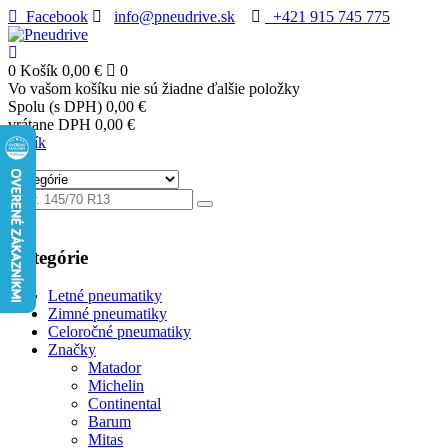
Facebook
info@pneudrive.sk
+421 915 745 775
0
Košík
0,00 €
0
Vo vašom košíku nie sú žiadne ďalšie položky
Spolu (s DPH)
0,00 €
vrátane DPH
0,00 €
Košík
Kategórie
Letné pneumatiky
Zimné pneumatiky
Celoročné pneumatiky
Značky
Matador
Michelin
Continental
Barum
Mitas