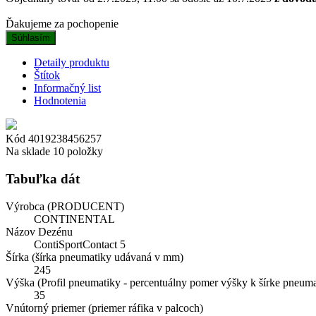
Ďakujeme za pochopenie
Súhlasím
Detaily produktu
Štítok
Informačný list
Hodnotenia
Kód
4019238456257
Na sklade
10 položky
Tabuľka dát
Výrobca (PRODUCENT)
CONTINENTAL
Názov Dezénu
ContiSportContact 5
Šírka (šírka pneumatiky udávaná v mm)
245
Výška (Profil pneumatiky - percentuálny pomer výšky k šírke pneuma
35
Vnútorný priemer (priemer ráfika v palcoch)