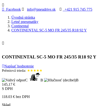
Facebook
info@pneudrive.sk
+421 915 745 775
Úvodná stránka
Letné pneumatiky
Continental
CONTINENTAL SC-5 MO FR 245/35 R18 92 Y

CONTINENTAL SC-5 MO FR 245/35 R18 92 Y
Napísať hodnotenie
Prémiová trieda:
★★★★★
C
B
B
145,17 €
S DPH
118.03 € bez DPH
Sklad