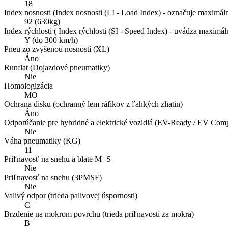
18
Index nosnosti (Index nosnosti (LI - Load Index) - označuje maximál
92 (630kg)
Index rýchlosti ( Index rýchlosti (SI - Speed Index) - uvádza maxim
Y (do 300 km/h)
Pneu zo zvýšenou nosností (XL)
Áno
Runflat (Dojazdové pneumatiky)
Nie
Homologizácia
MO
Ochrana disku (ochranný lem ráfikov z ľahkých zliatin)
Áno
Odporúčanie pre hybridné a elektrické vozidlá (EV-Ready / EV Compa
Nie
Váha pneumatiky (KG)
11
Priľnavosť na snehu a blate M+S
Nie
Priľnavosť na snehu (3PMSF)
Nie
Valivý odpor (trieda palivovej úspornosti)
C
Brzdenie na mokrom povrchu (trieda priľnavosti za mokra)
B