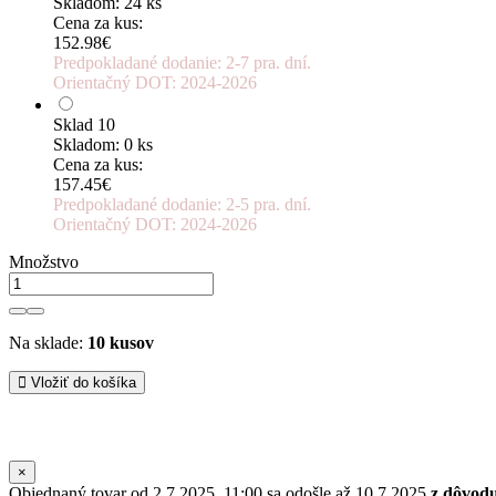
Skladom: 24 ks
Cena za kus:
152.98€
Predpokladané dodanie: 2-7 pra. dní.
Orientačný DOT: 2024-2026
Sklad 10
Skladom: 0 ks
Cena za kus:
157.45€
Predpokladané dodanie: 2-5 pra. dní.
Orientačný DOT: 2024-2026
Množstvo
Na sklade:
10 kusov
Vložiť do košíka
×
Objednaný tovar od 2.7.2025, 11:00 sa odošle až 10.7.2025
z dôvod