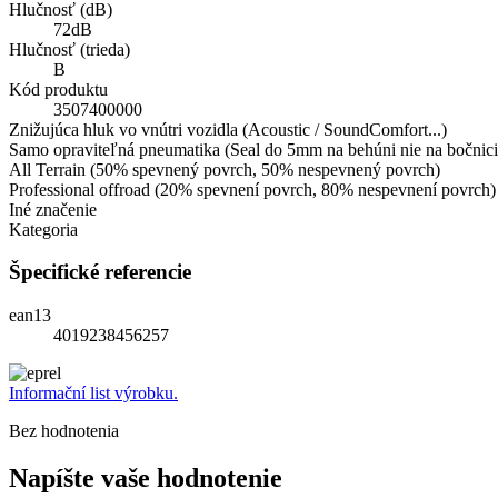
Hlučnosť (dB)
72dB
Hlučnosť (trieda)
B
Kód produktu
3507400000
Znižujúca hluk vo vnútri vozidla (Acoustic / SoundComfort...)
Samo opraviteľná pneumatika (Seal do 5mm na behúni nie na bočnici
All Terrain (50% spevnený povrch, 50% nespevnený povrch)
Professional offroad (20% spevnení povrch, 80% nespevnení povrch)
Iné značenie
Kategoria
Špecifické referencie
ean13
4019238456257
Informační list výrobku.
Bez hodnotenia
Napíšte vaše hodnotenie