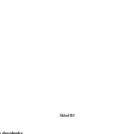
Sklad BJ
u dovolenky
.