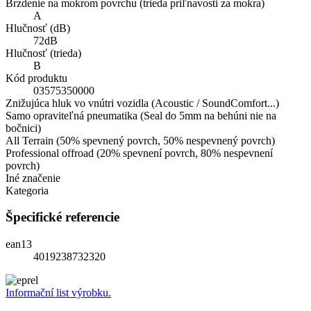
Brzdenie na mokrom povrchu (trieda priľnavosti za mokra)
A
Hlučnosť (dB)
72dB
Hlučnosť (trieda)
B
Kód produktu
03575350000
Znižujúca hluk vo vnútri vozidla (Acoustic / SoundComfort...)
Samo opraviteľná pneumatika (Seal do 5mm na behúni nie na
bočnici)
All Terrain (50% spevnený povrch, 50% nespevnený povrch)
Professional offroad (20% spevnení povrch, 80% nespevnení
povrch)
Iné značenie
Kategoria
Špecifické referencie
ean13
4019238732320
Informační list výrobku.