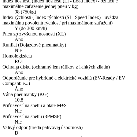
Index nosnosti (Index nosnosti (LI - Load Index) - označuje
maximálne zaťaženie jednej pneu v kg)
98 (750kg)
Index rýchlosti ( Index rýchlosti (SI - Speed Index) - uvádza
maximálnu povolenú rýchlosť pri maximálnom zaťažení)
Y (do 300 km/h)
Pneu zo zvýšenou nosností (XL)
Áno
Runflat (Dojazdové pneumatiky)
Nie
Homologizácia
RO1
Ochrana disku (ochranný lem ráfikov z ľahkých zliatin)
Áno
Odporúčanie pre hybridné a elektrické vozidlá (EV-Ready / EV
Compatible...)
Áno
Váha pneumatiky (KG)
10,8
Priľnavosť na snehu a blate M+S
Nie
Priľnavosť na snehu (3PMSF)
Nie
Valivý odpor (trieda palivovej úspornosti)
D