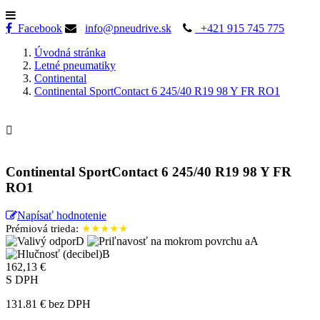
Facebook
info@pneudrive.sk
+421 915 745 775
Úvodná stránka
Letné pneumatiky
Continental
Continental SportContact 6 245/40 R19 98 Y FR RO1

Continental SportContact 6 245/40 R19 98 Y FR
RO1
Napísať hodnotenie
Prémiová trieda:
★★★★★
D
A
B
162,13 €
S DPH
131.81 € bez DPH