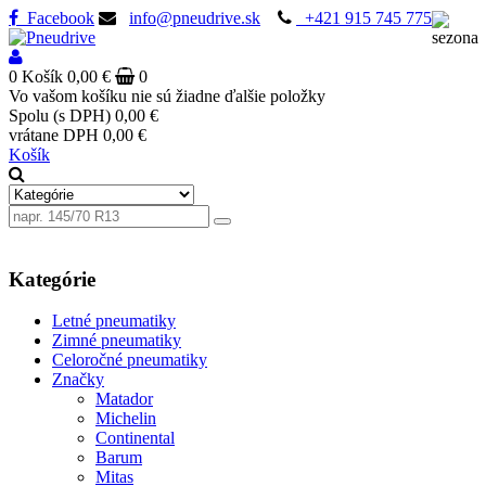
Facebook
info@pneudrive.sk
+421 915 745 775
0
Košík
0,00 €
0
Vo vašom košíku nie sú žiadne ďalšie položky
Spolu (s DPH)
0,00 €
vrátane DPH
0,00 €
Košík
Kategórie
Letné pneumatiky
Zimné pneumatiky
Celoročné pneumatiky
Značky
Matador
Michelin
Continental
Barum
Mitas