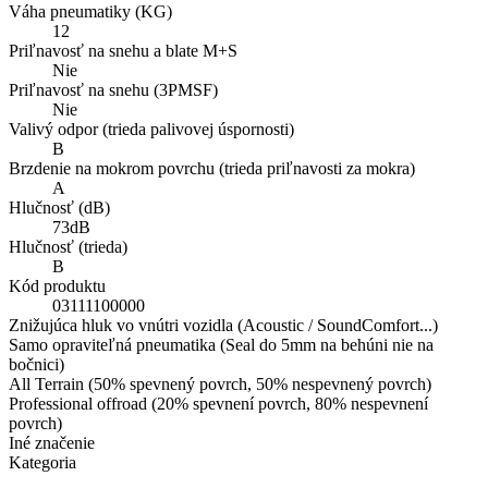
Váha pneumatiky (KG)
12
Priľnavosť na snehu a blate M+S
Nie
Priľnavosť na snehu (3PMSF)
Nie
Valivý odpor (trieda palivovej úspornosti)
B
Brzdenie na mokrom povrchu (trieda priľnavosti za mokra)
A
Hlučnosť (dB)
73dB
Hlučnosť (trieda)
B
Kód produktu
03111100000
Znižujúca hluk vo vnútri vozidla (Acoustic / SoundComfort...)
Samo opraviteľná pneumatika (Seal do 5mm na behúni nie na
bočnici)
All Terrain (50% spevnený povrch, 50% nespevnený povrch)
Professional offroad (20% spevnení povrch, 80% nespevnení
povrch)
Iné značenie
Kategoria