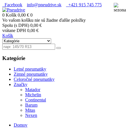
Facebook
info@pneudrive.sk
+421 915 745 775
0
Košík
0,00 €
0
Vo vašom košíku nie sú žiadne ďalšie položky
Spolu (s DPH)
0,00 €
vrátane DPH
0,00 €
Košík
Kategórie
Letné pneumatiky
Zimné pneumatiky
Celoročné pneumatiky
Značky
Matador
Michelin
Continental
Barum
Mitas
Nexen
Domov