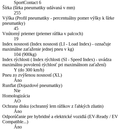
SportContact 6
Šírka (šírka pneumatiky udávaná v mm)
255
Výška (Profil pneumatiky - percentuálny pomer výšky k šírke
pneumatiky)
45
Vnútorný priemer (priemer ráfika v palcoch)
19
Index nosnosti (Index nosnosti (LI - Load Index) - označuje
maximálne zaťaženie jednej pneu v kg)
104 (900kg)
Index rýchlosti ( Index rýchlosti (SI - Speed Index) - uvádza
maximálnu povolenú rýchlosť pri maximálnom zaťažení)
Y (do 300 km/h)
Pneu zo zvýšenou nosností (XL)
Áno
Runflat (Dojazdové pneumatiky)
Nie
Homologizácia
AO
Ochrana disku (ochranný lem ráfikov z ľahkých zliatin)
Áno
Odporúčanie pre hybridné a elektrické vozidlá (EV-Ready / EV
Compatible...)
Áno