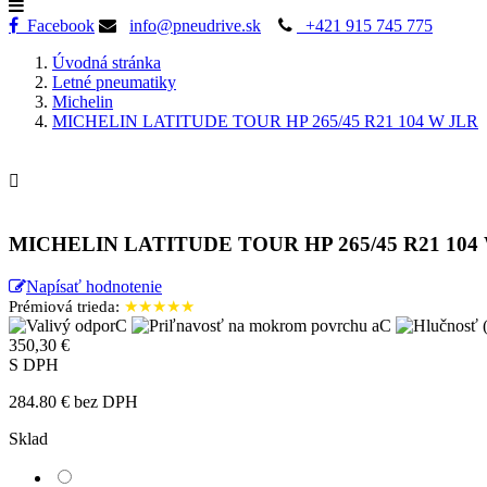
Facebook
info@pneudrive.sk
+421 915 745 775
Úvodná stránka
Letné pneumatiky
Michelin
MICHELIN LATITUDE TOUR HP 265/45 R21 104 W JLR

MICHELIN LATITUDE TOUR HP 265/45 R21 104
Napísať hodnotenie
Prémiová trieda:
★★★★★
C
C
350,30 €
S DPH
284.80 € bez DPH
Sklad