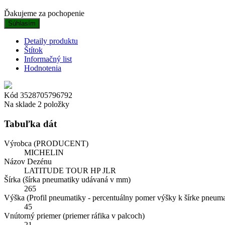
Ďakujeme za pochopenie
Súhlasím
Detaily produktu
Štítok
Informačný list
Hodnotenia
Kód
3528705796792
Na sklade
2 položky
Tabuľka dát
Výrobca (PRODUCENT)
MICHELIN
Názov Dezénu
LATITUDE TOUR HP JLR
Šírka (šírka pneumatiky udávaná v mm)
265
Výška (Profil pneumatiky - percentuálny pomer výšky k šírke pneuma
45
Vnútorný priemer (priemer ráfika v palcoch)
21