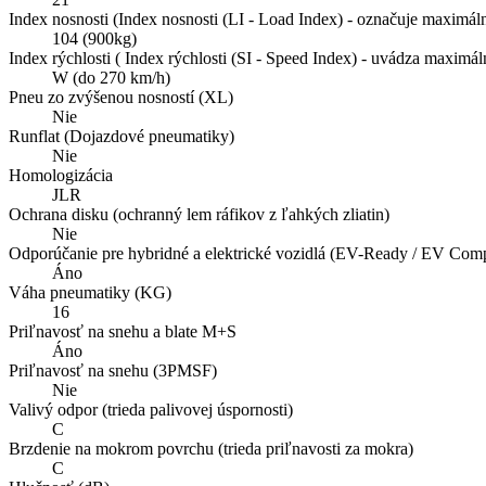
Index nosnosti (Index nosnosti (LI - Load Index) - označuje maximál
104 (900kg)
Index rýchlosti ( Index rýchlosti (SI - Speed Index) - uvádza maxim
W (do 270 km/h)
Pneu zo zvýšenou nosností (XL)
Nie
Runflat (Dojazdové pneumatiky)
Nie
Homologizácia
JLR
Ochrana disku (ochranný lem ráfikov z ľahkých zliatin)
Nie
Odporúčanie pre hybridné a elektrické vozidlá (EV-Ready / EV Compa
Áno
Váha pneumatiky (KG)
16
Priľnavosť na snehu a blate M+S
Áno
Priľnavosť na snehu (3PMSF)
Nie
Valivý odpor (trieda palivovej úspornosti)
C
Brzdenie na mokrom povrchu (trieda priľnavosti za mokra)
C