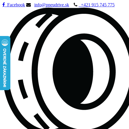
Facebook
info@pneudrive.sk
+421 915 745 775