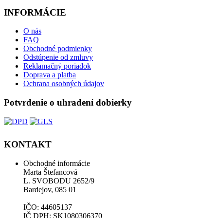
INFORMÁCIE
O nás
FAQ
Obchodné podmienky
Odstúpenie od zmluvy
Reklamačný poriadok
Doprava a platba
Ochrana osobných údajov
Potvrdenie o uhradení dobierky
KONTAKT
Obchodné informácie
Marta Štefancová
L. SVOBODU 2652/9
Bardejov, 085 01
IČO: 44605137
IČ DPH: SK1080306370