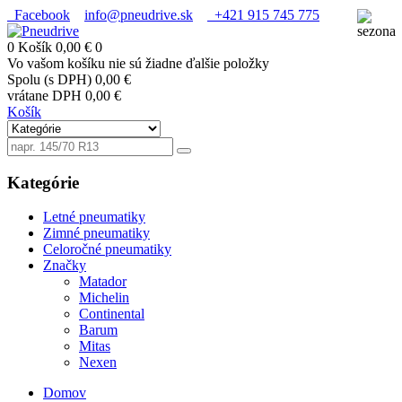
Facebook
info@pneudrive.sk
+421 915 745 775
0
Košík
0,00 €
0
Vo vašom košíku nie sú žiadne ďalšie položky
Spolu (s DPH)
0,00 €
vrátane DPH
0,00 €
Košík
Kategórie
Letné pneumatiky
Zimné pneumatiky
Celoročné pneumatiky
Značky
Matador
Michelin
Continental
Barum
Mitas
Nexen
Domov