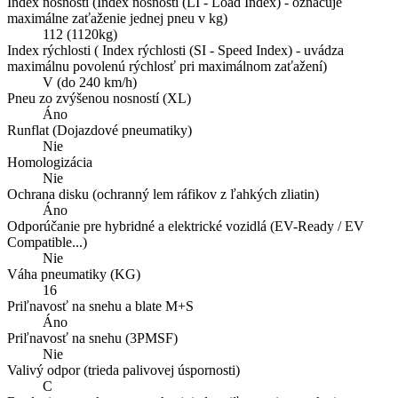
Index nosnosti (Index nosnosti (LI - Load Index) - označuje
maximálne zaťaženie jednej pneu v kg)
112 (1120kg)
Index rýchlosti ( Index rýchlosti (SI - Speed Index) - uvádza
maximálnu povolenú rýchlosť pri maximálnom zaťažení)
V (do 240 km/h)
Pneu zo zvýšenou nosností (XL)
Áno
Runflat (Dojazdové pneumatiky)
Nie
Homologizácia
Nie
Ochrana disku (ochranný lem ráfikov z ľahkých zliatin)
Áno
Odporúčanie pre hybridné a elektrické vozidlá (EV-Ready / EV
Compatible...)
Nie
Váha pneumatiky (KG)
16
Priľnavosť na snehu a blate M+S
Áno
Priľnavosť na snehu (3PMSF)
Nie
Valivý odpor (trieda palivovej úspornosti)
C