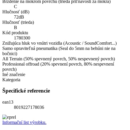
Brzdenie na mokrom povrchu (trieda priľnavosti za mokra)
C
Hlučnosť (dB)
72dB
Hlučnosť (trieda)
B
Kód produktu
1780300
Znižujúca hluk vo vnútri vozidla (Acoustic / SoundComfort...)
Samo opraviteľná pneumatika (Seal do 5mm na behúni nie na
bočnici)
All Terrain (50% spevnený povrch, 50% nespevnený povrch)
Professional offroad (20% spevnení povrch, 80% nespevnení
povrch)
Iné značenie
Kategoria
Špecifické referencie
ean13
8019227178036
Informační list výrobku.