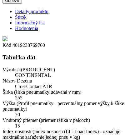
Detaily produktu
Štítok
Informačný list
Hodnotenia
Kód
4019238769760
Tabuľka dát
Výrobca (PRODUCENT)
CONTINENTAL
Názov Dezénu
CrossContact ATR
Šírka (šírka pneumatiky udávaná v mm)
255
Výška (Profil pneumatiky - percentuálny pomer výšky k šírke
pneumatiky)
70
Vnútorný priemer (priemer ráfika v palcoch)
15
Index nosnosti (Index nosnosti (LI - Load Index) - označuje
maximálne zaťaženie jednej pneu v kg)