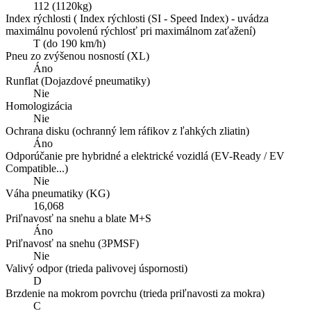
112 (1120kg)
Index rýchlosti ( Index rýchlosti (SI - Speed Index) - uvádza
maximálnu povolenú rýchlosť pri maximálnom zaťažení)
T (do 190 km/h)
Pneu zo zvýšenou nosností (XL)
Áno
Runflat (Dojazdové pneumatiky)
Nie
Homologizácia
Nie
Ochrana disku (ochranný lem ráfikov z ľahkých zliatin)
Áno
Odporúčanie pre hybridné a elektrické vozidlá (EV-Ready / EV
Compatible...)
Nie
Váha pneumatiky (KG)
16,068
Priľnavosť na snehu a blate M+S
Áno
Priľnavosť na snehu (3PMSF)
Nie
Valivý odpor (trieda palivovej úspornosti)
D
Brzdenie na mokrom povrchu (trieda priľnavosti za mokra)
C