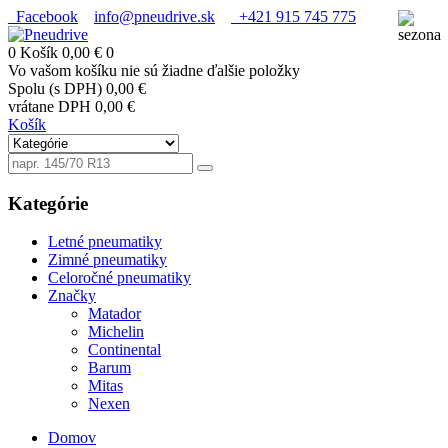
Facebook
info@pneudrive.sk
+421 915 745 775
0
Košík
0,00 €
0
Vo vašom košíku nie sú žiadne ďalšie položky
Spolu (s DPH)
0,00 €
vrátane DPH
0,00 €
Košík
Kategórie
Letné pneumatiky
Zimné pneumatiky
Celoročné pneumatiky
Značky
Matador
Michelin
Continental
Barum
Mitas
Nexen
Domov