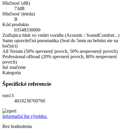
Hlučnosť (dB)
73dB
Hlučnosť (trieda)
B
Kód produktu
03548330000
Znižujúca hluk vo vnútri vozidla (Acoustic / SoundComfort...)
Samo opraviteľná pneumatika (Seal do 5mm na behúni nie na
bočnici)
All Terrain (50% spevnený povrch, 50% nespevnený povrch)
Professional offroad (20% spevnení povrch, 80% nespevnení
povrch)
Iné značenie
Kategoria
Špecifické referencie
ean13
4019238769760
Informační list výrobku.
Bez hodnotenia