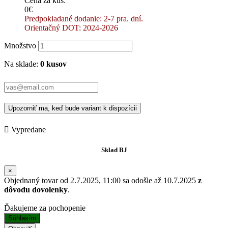
Cena za kus:
0€
Predpokladané dodanie: 2-7 pra. dní.
Orientačný DOT: 2024-2026
Množstvo
Na sklade:
0 kusov
Upozorniť ma, keď bude variant k dispozícii

Vypredane
Sklad BJ
×
Objednaný tovar od 2.7.2025, 11:00 sa odošle až 10.7.2025
z
dôvodu dovolenky
.
Ďakujeme za pochopenie
Súhlasím