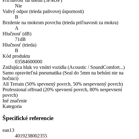
Priľnavosť na snehu (3PMSF)
Nie
Valivý odpor (trieda palivovej úspornosti)
B
Brzdenie na mokrom povrchu (trieda priľnavosti za mokra)
A
Hlučnosť (dB)
71dB
Hlučnosť (trieda)
B
Kód produktu
03584600000
Znižujúca hluk vo vnútri vozidla (Acoustic / SoundComfort...)
Samo opraviteľná pneumatika (Seal do 5mm na behúni nie na
bočnici)
All Terrain (50% spevnený povrch, 50% nespevnený povrch)
Professional offroad (20% spevnení povrch, 80% nespevnení
povrch)
Iné značenie
Kategoria
Špecifické referencie
ean13
4019238002355