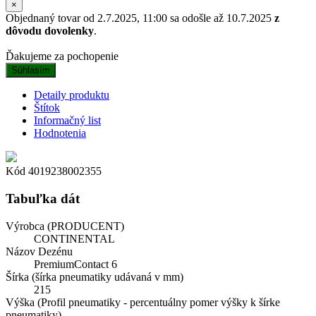
×
Objednaný tovar od 2.7.2025, 11:00 sa odošle až 10.7.2025
z
dôvodu dovolenky
.
Ďakujeme za pochopenie
Súhlasím
Detaily produktu
Štítok
Informačný list
Hodnotenia
Kód
4019238002355
Tabuľka dát
Výrobca (PRODUCENT)
CONTINENTAL
Názov Dezénu
PremiumContact 6
Šírka (šírka pneumatiky udávaná v mm)
215
Výška (Profil pneumatiky - percentuálny pomer výšky k šírke
pneumatiky)