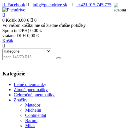
Facebook
info@pneudrive.sk
+421 915 745 775
0
Košík
0,00 €
0
Vo vašom košíku nie sú žiadne ďalšie položky
Spolu (s DPH)
0,00 €
vrátane DPH
0,00 €
Košík
Kategórie
Letné pneumatiky
Zimné pneumatiky
Celoročné pneumatiky
Značky
Matador
Michelin
Continental
Barum
Mitas