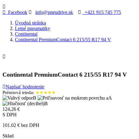
Facebook
info@pneudrive.sk
+421 915 745 775
Úvodná stránka
Letné pneumatiky
Continental
Continental PremiumContact 6 215/55 R17 94 V

Continental PremiumContact 6 215/55 R17 94 V
Napísať hodnotenie
Prémiová trieda:
★★★★★
B
A
B
124,26 €
S DPH
101.02 € bez DPH
Sklad