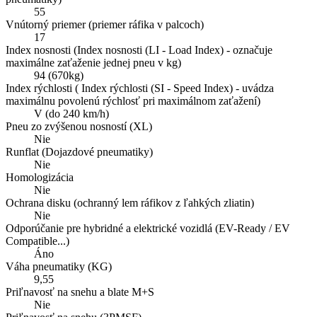
55
Vnútorný priemer (priemer ráfika v palcoch)
17
Index nosnosti (Index nosnosti (LI - Load Index) - označuje
maximálne zaťaženie jednej pneu v kg)
94 (670kg)
Index rýchlosti ( Index rýchlosti (SI - Speed Index) - uvádza
maximálnu povolenú rýchlosť pri maximálnom zaťažení)
V (do 240 km/h)
Pneu zo zvýšenou nosností (XL)
Nie
Runflat (Dojazdové pneumatiky)
Nie
Homologizácia
Nie
Ochrana disku (ochranný lem ráfikov z ľahkých zliatin)
Nie
Odporúčanie pre hybridné a elektrické vozidlá (EV-Ready / EV
Compatible...)
Áno
Váha pneumatiky (KG)
9,55
Priľnavosť na snehu a blate M+S
Nie