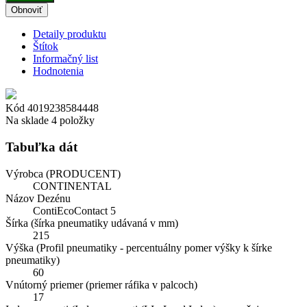
Detaily produktu
Štítok
Informačný list
Hodnotenia
Kód
4019238584448
Na sklade
4 položky
Tabuľka dát
Výrobca (PRODUCENT)
CONTINENTAL
Názov Dezénu
ContiEcoContact 5
Šírka (šírka pneumatiky udávaná v mm)
215
Výška (Profil pneumatiky - percentuálny pomer výšky k šírke
pneumatiky)
60
Vnútorný priemer (priemer ráfika v palcoch)
17