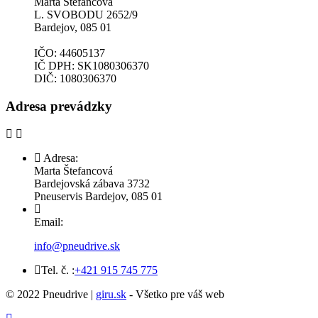
Marta Štefancová
L. SVOBODU 2652/9
Bardejov, 085 01
IČO: 44605137
IČ DPH: SK1080306370
DIČ: 1080306370
Adresa prevádzky
Adresa:
Marta Štefancová
Bardejovská zábava 3732
Pneuservis Bardejov, 085 01
Email:
info@pneudrive.sk
Tel. č. :
+421 915 745 775
© 2022 Pneudrive |
giru.sk
- Všetko pre váš web