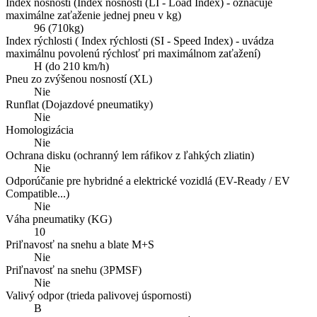
Index nosnosti (Index nosnosti (LI - Load Index) - označuje
maximálne zaťaženie jednej pneu v kg)
96 (710kg)
Index rýchlosti ( Index rýchlosti (SI - Speed Index) - uvádza
maximálnu povolenú rýchlosť pri maximálnom zaťažení)
H (do 210 km/h)
Pneu zo zvýšenou nosností (XL)
Nie
Runflat (Dojazdové pneumatiky)
Nie
Homologizácia
Nie
Ochrana disku (ochranný lem ráfikov z ľahkých zliatin)
Nie
Odporúčanie pre hybridné a elektrické vozidlá (EV-Ready / EV
Compatible...)
Nie
Váha pneumatiky (KG)
10
Priľnavosť na snehu a blate M+S
Nie
Priľnavosť na snehu (3PMSF)
Nie
Valivý odpor (trieda palivovej úspornosti)
B