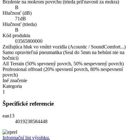
Brzdenie na mokrom povrchu (trieda priľnavosti za mokra)
B
Hlučnosť (dB)
71dB
Hlučnosť (trieda)
B
Kód produktu
03565800000
Znižujúca hluk vo vnútri vozidla (Acoustic / SoundComfort...)
Samo opraviteľná pneumatika (Seal do 5mm na behúni nie na
bočnici)
All Terrain (50% spevnený povrch, 50% nespevnený povrch)
Professional offroad (20% spevnení povrch, 80% nespevnení
povrch)
Iné značenie
Kategoria
1
Špecifické referencie
ean13
4019238584448
Informační list výrobku.