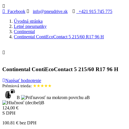
Facebook
info@pneudrive.sk
+421 915 745 775
Úvodná stránka
Letné pneumatiky
Continental
Continental ContiEcoContact 5 215/60 R17 96 H

Continental ContiEcoContact 5 215/60 R17 96 H
Napísať hodnotenie
Prémiová trieda:
★★★★★
B
B
B
124,00 €
S DPH
100.81 € bez DPH