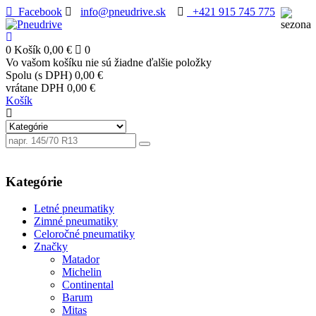
Facebook
info@pneudrive.sk
+421 915 745 775
0
Košík
0,00 €
0
Vo vašom košíku nie sú žiadne ďalšie položky
Spolu (s DPH)
0,00 €
vrátane DPH
0,00 €
Košík
Kategórie
Letné pneumatiky
Zimné pneumatiky
Celoročné pneumatiky
Značky
Matador
Michelin
Continental
Barum
Mitas