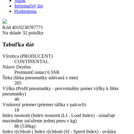
Štítok
Informačný list
Hodnotenia
Kód
4019238787771
Na sklade
32 položky
Tabuľka dát
Výrobca (PRODUCENT)
CONTINENTAL
Názov Dezénu
PremiumContact 6 SSR
Šírka (šírka pneumatiky udávaná v mm)
205
Výška (Profil pneumatiky - percentuálny pomer výšky k šírke
pneumatiky)
40
Vnútorný priemer (priemer ráfika v palcoch)
18
Index nosnosti (Index nosnosti (LI - Load Index) - označuje
maximálne zaťaženie jednej pneu v kg)
86 (530kg)
Index rýchlosti ( Index rýchlosti (SI - Speed Index) - uvádza