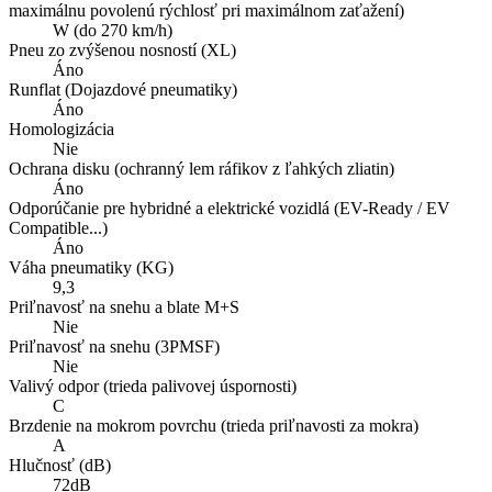
maximálnu povolenú rýchlosť pri maximálnom zaťažení)
W (do 270 km/h)
Pneu zo zvýšenou nosností (XL)
Áno
Runflat (Dojazdové pneumatiky)
Áno
Homologizácia
Nie
Ochrana disku (ochranný lem ráfikov z ľahkých zliatin)
Áno
Odporúčanie pre hybridné a elektrické vozidlá (EV-Ready / EV
Compatible...)
Áno
Váha pneumatiky (KG)
9,3
Priľnavosť na snehu a blate M+S
Nie
Priľnavosť na snehu (3PMSF)
Nie
Valivý odpor (trieda palivovej úspornosti)
C
Brzdenie na mokrom povrchu (trieda priľnavosti za mokra)
A
Hlučnosť (dB)
72dB