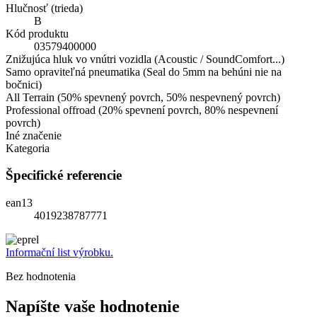
Hlučnosť (trieda)
B
Kód produktu
03579400000
Znižujúca hluk vo vnútri vozidla (Acoustic / SoundComfort...)
Samo opraviteľná pneumatika (Seal do 5mm na behúni nie na
bočnici)
All Terrain (50% spevnený povrch, 50% nespevnený povrch)
Professional offroad (20% spevnení povrch, 80% nespevnení
povrch)
Iné značenie
Kategoria
Špecifické referencie
ean13
4019238787771
Informační list výrobku.
Bez hodnotenia
Napíšte vaše hodnotenie