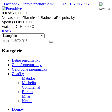
Facebook
info@pneudrive.sk
+421 915 745 775
0
Košík
0,00 €
0
Vo vašom košíku nie sú žiadne ďalšie položky
Spolu (s DPH)
0,00 €
vrátane DPH
0,00 €
Košík
Kategórie
Letné pneumatiky
Zimné pneumatiky
Celoročné pneumatiky
Značky
Matador
Michelin
Continental
Barum
Mitas
Nexen
Domov