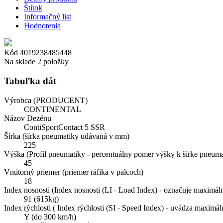
Štítok
Informačný list
Hodnotenia
Kód
4019238485448
Na sklade
2 položky
Tabuľka dát
Výrobca (PRODUCENT)
CONTINENTAL
Názov Dezénu
ContiSportContact 5 SSR
Šírka (šírka pneumatiky udávaná v mm)
225
Výška (Profil pneumatiky - percentuálny pomer výšky k šírke pneuma
45
Vnútorný priemer (priemer ráfika v palcoch)
18
Index nosnosti (Index nosnosti (LI - Load Index) - označuje maximál
91 (615kg)
Index rýchlosti ( Index rýchlosti (SI - Speed Index) - uvádza maxim
Y (do 300 km/h)