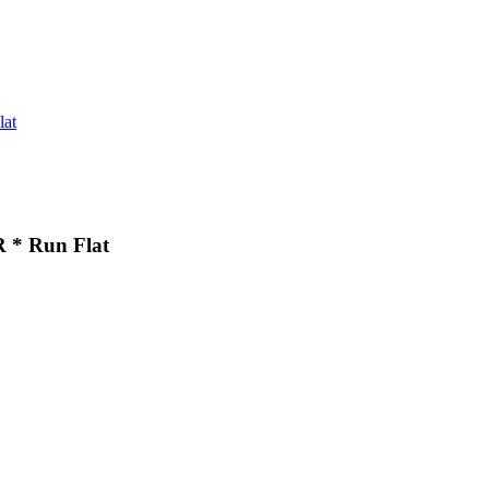
lat
R * Run Flat