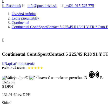
Facebook
info@pneudrive.sk
+421 915 745 775
Úvodná stránka
Letné pneumatiky
Continental
Continental ContiSportContact 5 225/45 R18 91 Y FR * Run F

Continental ContiSportContact 5 225/45 R18 91 Y F
Napísať hodnotenie
Prémiová trieda:
★★★★★
D
B
B
162,25 €
S DPH
131.91 € bez DPH
Sklad