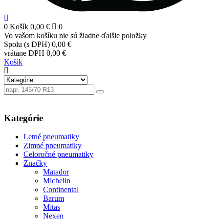
0
Košík
0,00 €
0
Vo vašom košíku nie sú žiadne ďalšie položky
Spolu (s DPH)
0,00 €
vrátane DPH
0,00 €
Košík
Kategórie
Letné pneumatiky
Zimné pneumatiky
Celoročné pneumatiky
Značky
Matador
Michelin
Continental
Barum
Mitas
Nexen