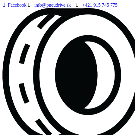
Facebook
info@pneudrive.sk
+421 915 745 775