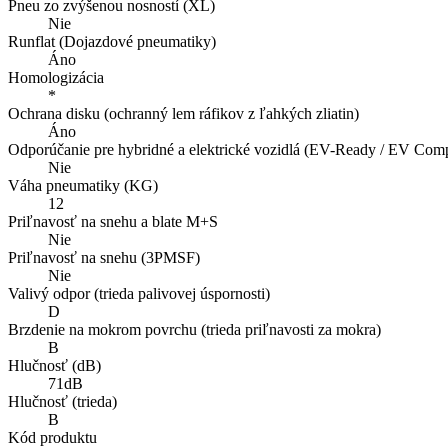
Pneu zo zvýšenou nosností (XL)
Nie
Runflat (Dojazdové pneumatiky)
Áno
Homologizácia
*
Ochrana disku (ochranný lem ráfikov z ľahkých zliatin)
Áno
Odporúčanie pre hybridné a elektrické vozidlá (EV-Ready / EV Compa
Nie
Váha pneumatiky (KG)
12
Priľnavosť na snehu a blate M+S
Nie
Priľnavosť na snehu (3PMSF)
Nie
Valivý odpor (trieda palivovej úspornosti)
D
Brzdenie na mokrom povrchu (trieda priľnavosti za mokra)
B
Hlučnosť (dB)
71dB
Hlučnosť (trieda)
B
Kód produktu